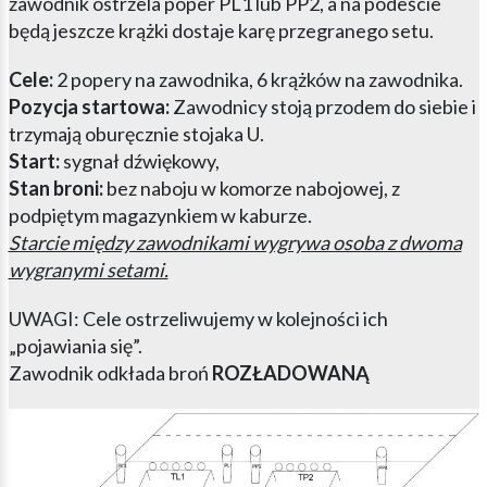
zawodnik ostrzela poper PL1 lub PP2, a na podeście
będą jeszcze krążki dostaje karę przegranego setu.
Cele:
2 popery na zawodnika, 6 krążków na zawodnika.
Pozycja startowa:
Zawodnicy stoją przodem do siebie i
trzymają oburęcznie stojaka U.
Start:
sygnał dźwiękowy,
Stan broni:
bez naboju w komorze nabojowej, z
podpiętym magazynkiem w kaburze.
Starcie między zawodnikami wygrywa osoba z dwoma
wygranymi setami.
UWAGI: Cele ostrzeliwujemy w kolejności ich
„pojawiania się”.
Zawodnik odkłada broń
ROZŁADOWANĄ