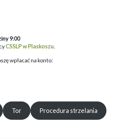
ziny 9:00
icy
CSSLP w Plaskoszu
.
oszę wpłacać na konto:
Tor
Procedura strzelania