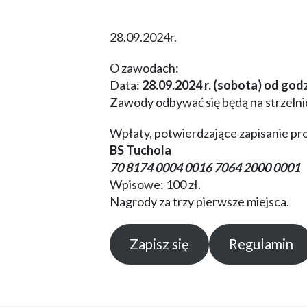
28.09.2024r.
O zawodach:
Data:
28.09.2024 r. (sobota) od god
Zawody odbywać się będą na strzeln
Wpłaty, potwierdzające zapisanie pr
BS Tuchola
70 8174 0004 0016 7064 2000 0001
Wpisowe: 100 zł.
Nagrody za trzy pierwsze miejsca.
Zapisz się
Regulamin