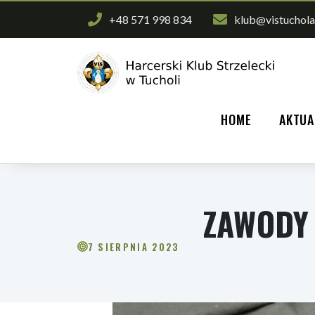
+48 571 998 834
klub@vistuchola
HOME
AKTUA
ZAWODY 
7 SIERPNIA 2023