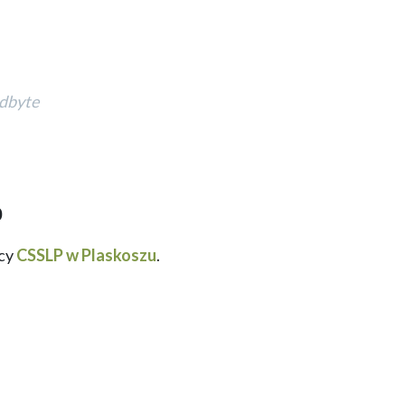
odbyte
0
icy
CSSLP w Plaskoszu
.